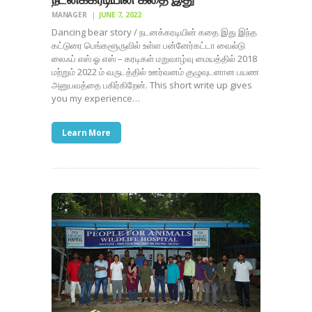
MANAGER
JUNE 7, 2022
Dancing bear story / நடனக்கரடியின் கதை இது இந்த
கட்டுரை பெங்களூருவில் உள்ள பன்னேர்கட்டா வைல்டு
லைஃப் எஸ் ஓ எஸ் – கரடிகள் மறுவாழ்வு மையத்தில் 2018
மற்றும் 2022 ம் வருடத்தில் ஊர்வனம் குழுவுடனான பயண
அனுபவத்தை பகிர்கிறேன். This short write up gives
you my experience…
Learn More