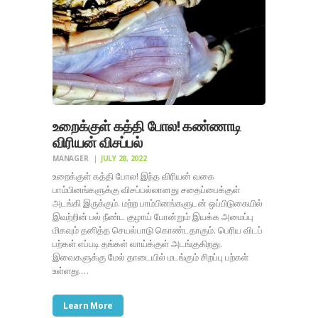
உறைக்குள் கத்தி போல! கண்ணாடி
விரியன் விசப்பல்
MANAGER
JULY 28, 2022
உறைக்குள் கத்தி போல! இந்த விரியன் வகை
பாம்பினங்களுக்கு விசப்பல்லானது சதைப்பைக்குள்
அடங்கி இருக்கும். மற்ற பாம்பினங்களுடன் ஒப்பிடுகையில்
இவற்றின் பல் நீண்ட குழாய் போன்றும் இயக்க அமைப்பு
மிகவும் தனித்த செயல்பாடு கொண்டதாகும். பெரிய விடப்
பற்கள் எப்படி தங்கள் வாய்க்குள் அடங்குகிறது.
இவைகளுக்கு மேல் தாடையில் மடங்கும் சிறப்பு பற்கள்
உள்ளது.…
Learn More