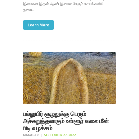
இனமான இதன் ஆண் இணை சேரும் காலங்களில்
தலை…
Learn More
பல்லுயிர் சூழலுக்கு பெரும்
அச்சுறுத்தலாகும் உள்ளூர் வலை மீன்
பிடி வழக்கம்
MANAGER
SEPTEMBER 27, 2022