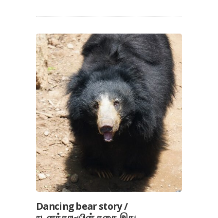
Dancing bear story /
நடனக்கரடியின் கதை இது