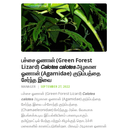
பச்சை ஓணான் (Green Forest
Lizard) 𝘾𝙖𝙡𝙤𝙩𝙚𝙨 𝙘𝙖𝙡𝙤𝙩𝙚𝙨 அழகான
ஓணான் (Agamidae) குடும்பத்தை
சேர்ந்த இவை
MANAGER
SEPTEMBER 27, 2022
பச்சை ஓணான் (Green Forest Lizard) 𝘾𝙖𝙡𝙤𝙩𝙚𝙨
𝙘𝙖𝙡𝙤𝙩𝙚𝙨 அழகான ஓணான் (Agamidae) குடும்பத்தை
சேர்ந்த இவை பச்சோந்தி குடும்பத்தை
(Chamaeleonidae) சேர்ந்தது அல்ல. வேகமாக
இயங்கக்கூடிய இப்பல்லியினம் பகலாடியாகும்.
தமிழ்நாட்டில் மேற்கு மற்றும் கிழக்குத் தொடர்ச்சி
மலைகளில் காணப்படுகின்றன. மிகவும் அழகான ஓணான்