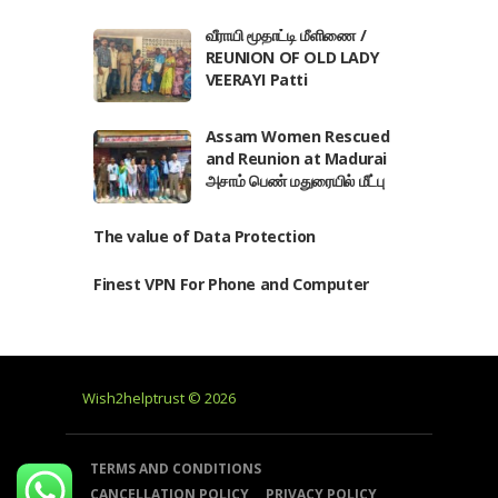
வீராயி மூதாட்டி மீளிணை /
REUNION OF OLD LADY
VEERAYI Patti
Assam Women Rescued
and Reunion at Madurai
அசாம் பெண் மதுரையில் மீட்பு
The value of Data Protection
Finest VPN For Phone and Computer
Wish2helptrust © 2026
TERMS AND CONDITIONS
CANCELLATION POLICY
PRIVACY POLICY