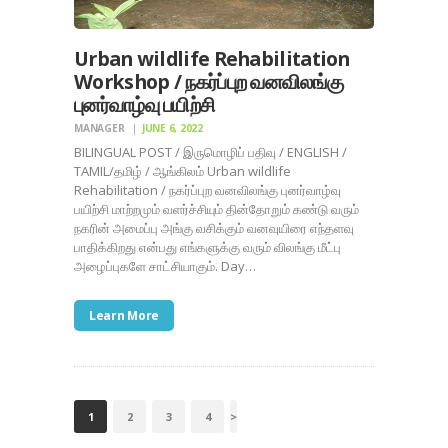
Urban wildlife Rehabilitation
Workshop / நகர்ப்புற வனவிலங்கு
புனர்வாழ்வு பயிற்சி
MANAGER
JUNE 6, 2022
BILINGUAL POST / இருமொழிப் பதிவு / ENGLISH /
TAMIL/தமிழ் / ஆங்கிலம் Urban wildlife
Rehabilitation / நகர்ப்புற வனவிலங்கு புனர்வாழ்வு
பயிற்சி மாற்றமும் வளர்ச்சியும் தின்தோறும் கண்டு வரும்
நகரின் அமைப்பு அங்கு வசிக்கும் வனவுயிரை எந்தளவு
பாதிக்கிறது என்பது எங்களுக்கு வரும் விலங்கு மீட்பு
அழைப்புகளே சாட்சியாகும். Day…
Learn More
POSTS
PAGE
1
PAGE
2
PAGE
3
PAGE
4
>
NAVIGATION