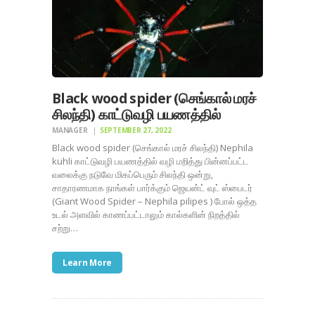
Black wood spider (செங்கால் மரச்
சிலந்தி) காட்டுவழி பயணத்தில்
MANAGER
SEPTEMBER 27, 2022
Black wood spider (செங்கால் மரச் சிலந்தி) Nephila
kuhli காட்டுவழி பயணத்தில் வழி மறித்து பின்னப்பட்ட
வலைக்கு நடுவே மிகப்பெரும் சிலந்தி ஒன்று,
சாதாரணமாக நாங்கள் பார்க்கும் ஜெயன்ட் வுட் ஸ்பைடர்
(Giant Wood Spider – Nephila pilipes ) போல் ஒத்த
உடல் அளவில் காணப்பட்டாலும் கால்களின் நிறத்தில்
சற்று…
Learn More