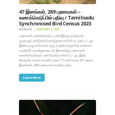
47 இனங்கள், 289 பறவைகள் –
கணக்கெடுப்பில் பதிவு / Tamilnadu
Synchronised Bird Census 2023
MANAGER
FEBRUARY 4, 2023
பறவைகள் கணக்கெடுப்பு பணி இன்று தமிழ்நாடு
முழுவதும் தமிழ்நாடு வனத்துறை சார்பில் நடத்தப்பட்டது.
இதில் நமது ஊர்வனம் குழு கூத்தியார்குண்டு கண்மாய்
பகுதியில் வனத்துறையுடன் இணைந்து பறவைகள்
கணக்கெடுக்கும் பணி மேற்கொள்ளப்பட்டது. இந்த
நிகழ்வில் காலை 6 மணி முதல் 11 மணி வரை 47 பறவை
இனங்கள், 289 பறவைகள் கண்டு பதிவு…
Learn More