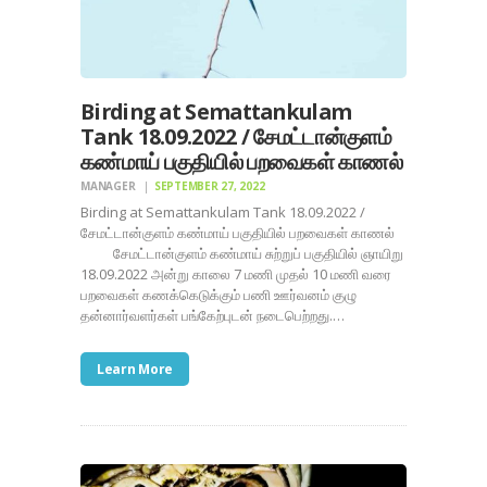
Birding at Semattankulam
Tank 18.09.2022 / சேமட்டான்குளம்
கண்மாய் பகுதியில் பறவைகள் காணல்
MANAGER
SEPTEMBER 27, 2022
Birding at Semattankulam Tank 18.09.2022 /
சேமட்டான்குளம் கண்மாய் பகுதியில் பறவைகள் காணல்
சேமட்டான்குளம் கண்மாய் சுற்றுப் பகுதியில் ஞாயிறு
18.09.2022 அன்று காலை 7 மணி முதல் 10 மணி வரை
பறவைகள் கணக்கெடுக்கும் பணி ஊர்வனம் குழு
தன்னார்வளர்கள் பங்கேற்புடன் நடைபெற்றது.…
Learn More