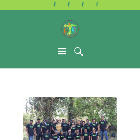
HOME
ABOUT US
ACTIVITIES
GALLERY
EVENTS
BLOG
CONTACT