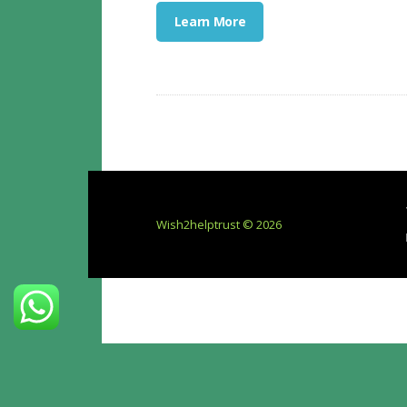
Learn More
Wish2helptrust © 2026