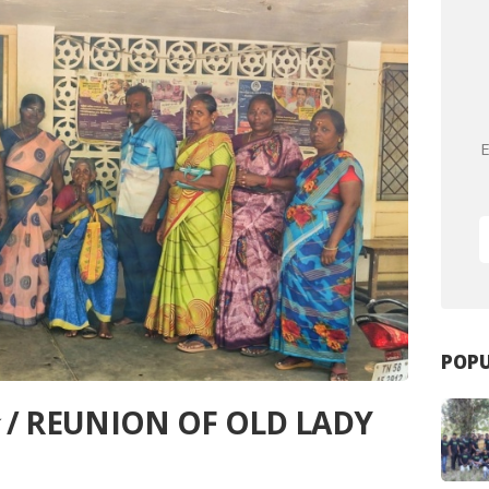
E
POPU
ிணை / REUNION OF OLD LADY