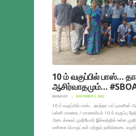
10 ம் வகுப்பில் பாஸ்… தா
ஆசிர்வாதமும்… #SB
MANAGER
NOVEMBER 3, 2022
10 ம் வகுப்பில் பாஸ்… தாத்தா பாட்டிகள
பள்ளி மாணவ / மாணவியர் 10 ம் வகுப்பு தே
அடைக்கலம் முதியோர் இல்லத்தில் உள்ள முத
மளிகை பொருட்கள் மற்றும் நன்கொடை வழங