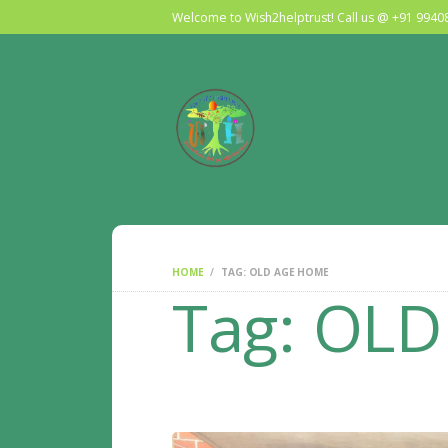
Welcome to Wish2helptrust! Call us @ +91 994
HOME
TAG: OLD AGE HOME
Tag: OL