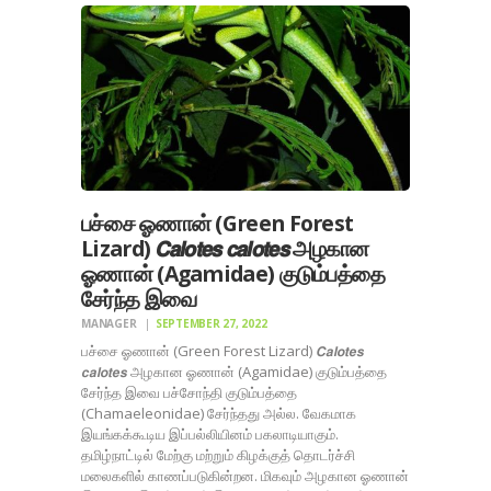
பச்சை ஓணான் (Green Forest
Lizard) 𝘾𝙖𝙡𝙤𝙩𝙚𝙨 𝙘𝙖𝙡𝙤𝙩𝙚𝙨 அழகான
ஓணான் (Agamidae) குடும்பத்தை
சேர்ந்த இவை
MANAGER
SEPTEMBER 27, 2022
பச்சை ஓணான் (Green Forest Lizard) 𝘾𝙖𝙡𝙤𝙩𝙚𝙨
𝙘𝙖𝙡𝙤𝙩𝙚𝙨 அழகான ஓணான் (Agamidae) குடும்பத்தை
சேர்ந்த இவை பச்சோந்தி குடும்பத்தை
(Chamaeleonidae) சேர்ந்தது அல்ல. வேகமாக
இயங்கக்கூடிய இப்பல்லியினம் பகலாடியாகும்.
தமிழ்நாட்டில் மேற்கு மற்றும் கிழக்குத் தொடர்ச்சி
மலைகளில் காணப்படுகின்றன. மிகவும் அழகான ஓணான்