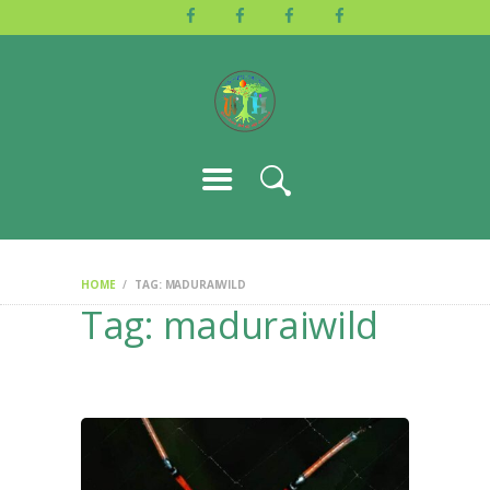
HOME
ABOUT US
ACTIVITIES
GALLERY
EVENTS
BLOG
CONTACT
HOME
TAG: MADURAIWILD
Tag: maduraiwild