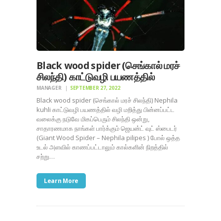
Black wood spider (செங்கால் மரச்
சிலந்தி) காட்டுவழி பயணத்தில்
MANAGER
SEPTEMBER 27, 2022
Black wood spider (செங்கால் மரச் சிலந்தி) Nephila
kuhli காட்டுவழி பயணத்தில் வழி மறித்து பின்னப்பட்ட
வலைக்கு நடுவே மிகப்பெரும் சிலந்தி ஒன்று,
சாதாரணமாக நாங்கள் பார்க்கும் ஜெயன்ட் வுட் ஸ்பைடர்
(Giant Wood Spider – Nephila pilipes ) போல் ஒத்த
உடல் அளவில் காணப்பட்டாலும் கால்களின் நிறத்தில்
சற்று…
Learn More