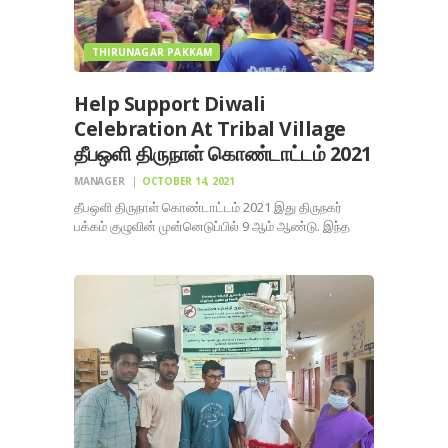
THIRUNAGAR PAKKAM
Help Support Diwali
Celebration At Tribal Village
தீபஒளி திருநாள் கொண்டாட்டம் 2021
MANAGER
OCTOBER 14, 2021
தீபஒளி திருநாள் கொண்டாட்டம் 2021 இது திருநகர்
பக்கம் குழுவின் முன்னெடுப்பில் 9 ஆம் ஆண்டு. இந்த
வருடம் பழங்குடி மக்கள் வாழும் கிராமத்தில் கொண்டாட
திட்டம். அங்கு வசிப்பவர்கள் 80 பழங்குடியினர்
குழந்தைகளுக்கு புத்தாடை(350*80:₹30000/.) அங்கு
வசிக்கும் குடும்ப உறுப்பினர்கள் 300 நபர்களுக்கு
அறுசுவை விருந்து ₹20000/. 50 குடும்பங்களுக்கு இனிப்பு
மற்றும்…