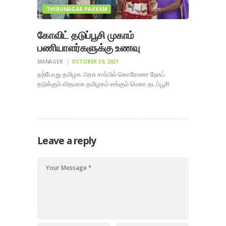
THIRUNAGAR PAKKAM
கோவிட் தடுப்பூசி முகாம்
பணியாளர்களுக்கு உணவு
MANAGER
OCTOBER 30, 2021
தற்போது தமிழக அரசு சார்பில் கொரோனா நோய்
தடுக்கும் விதமாக தமிழகம் எங்கும் மெகா தடப்பூசி
முகாம்கள் நடத்தப்பட்டு வருகிறது. அக்டோபர் மாதம்
சனிக்கிழமை 23 மற்றும் 30 ஆம் தேதி மதுரை மாவட்டம்
திருநகர் பகுதியில் நடைபெற்ற முகாமகளில் செவிலியர்
மற்றும் பணியாளர்களுக்கு காலை மற்றும் மதிய உணவு
நமது திருநகர் பக்கம்…
Leave a reply