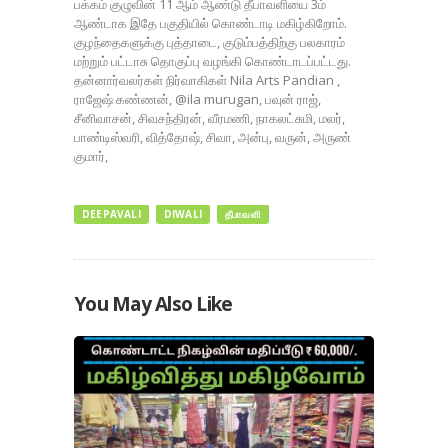
பக்கம் குழுவின் 11 ஆம் ஆண்டு தீபாவளியை 3ம்
ஆண்டாக இதே பகுதியில் கொண்டாடி மகிழ்கிறோம்.
குழந்தைகளுக்கு புத்தாடை, குடும்பத்திற்கு பலகாரம்
மற்றும் பட்டாசு தொகுப்பு வழங்கி கொண்டாடப்பட்டது.
தன்னார்வலர்கள் நிர்வாகிகள் Nila Arts Pandian ,
ராஜேஷ் கண்ணன், @ila murugan, பவுன் ராஜ்,
சீனிவாசன், சிவசந்திரன், வீரமணி, நாகலட்சுமி, மலர்,
பாண்டிஸ்வரி, வித்தோஷ், சிவா, அன்பு, வருன், அருண்
குமார்,
DEEPAVALI
DIWALI
தீபாவளி
You May Also Like