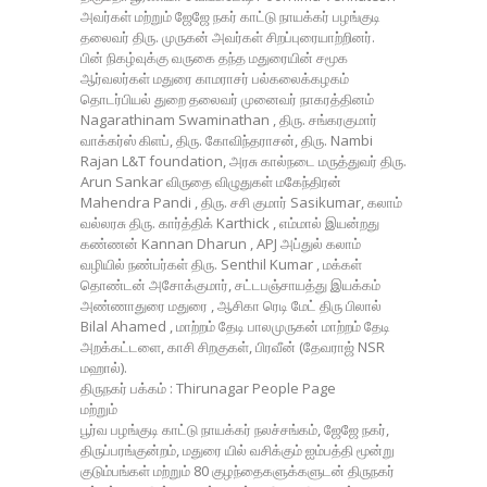
அவர்கள் மற்றும் ஜேஜே நகர் காட்டு நாயக்கர் பழங்குடி
தலைவர் திரு. முருகன் அவர்கள் சிறப்புரையாற்றினர்.
பின் நிகழ்வுக்கு வருகை தந்த மதுரையின் சமூக
ஆர்வலர்கள் மதுரை காமராசர் பல்கலைக்கழகம்
தொடர்பியல் துறை தலைவர் முனைவர் நாகரத்தினம்
Nagarathinam Swaminathan , திரு. சங்கரகுமார்
வாக்கர்ஸ் கிளப், திரு. கோவிந்தராசன், திரு. Nambi
Rajan L&T foundation, அரசு கால்நடை மருத்துவர் திரு.
Arun Sankar விருதை விழுதுகள் மகேந்திரன்
Mahendra Pandi , திரு. சசி குமார் Sasikumar, கலாம்
வல்லரசு திரு. கார்த்திக் Karthick , எம்மால் இயன்றது
கண்ணன் Kannan Dharun , APJ அப்துல் கலாம்
வழியில் நண்பர்கள் திரு. Senthil Kumar , மக்கள்
தொண்டன் அசோக்குமார், சட்டபஞ்சாயத்து இயக்கம்
அண்ணாதுரை மதுரை , ஆசிகா ரெடி மேட் திரு பிலால்
Bilal Ahamed , மாற்றம் தேடி பாலமுருகன் மாற்றம் தேடி
அறக்கட்டளை, காசி சிறகுகள், பிரவீன் (தேவராஜ் NSR
மஹால்).
திருநகர் பக்கம் : Thirunagar People Page
மற்றும்
பூர்வ பழங்குடி காட்டு நாயக்கர் நலச்சங்கம், ஜேஜே நகர்,
திருப்பரங்குன்றம், மதுரை யில் வசிக்கும் ஐம்பத்தி மூன்று
குடும்பங்கள் மற்றும் 80 குழந்தைகளுக்களுடன் திருநகர்