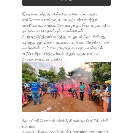
இந்த தருணத்தை மகிழ்ச்சியாக கொண்ட உதவிய
நண்கொடையாளர்கள், சமூக ஆர்வலர்கள் மற்றும்
பத்திரிக்கையாளர்கள் அனைவருக்கும் இந்த தருணத்தில்
நன்றியினை தெரிவித்துக் கொள்கிறேன்.
நிகழ்வு தமிழ்த்தாய் வாழ்த்து பாடலுடன் தொடங்கியது,
பழங்குடி குழந்தைகள் நடனம், பாட்டு என அசத்தினர், பின்
அவர்களின் பாரம்பரிய குடுகுடுப்பை குறி சொல்லுதல்
வழியே விழா எடுத்தவர்கள் மற்றும் ஆதரவாளர்கள்
அனைவரையும் வாழ்த்தினர்.
சீதாலட்சுமி பெண்கள் பள்ளி & சி எஸ் ஆர் மெட்ரிக் பள்ளி
தாளாளர்
திருமதி. பூர்ணிமா வெங்கடேஷ் Poornima Venkatesh