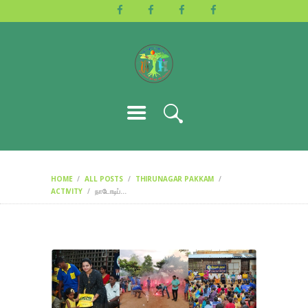
HOME
ABOUT US
ACTIVITIES
GALLERY
EVENTS
BLOG
CONTACT
HOME
ALL POSTS
THIRUNAGAR PAKKAM
ACTIVITY
நாடோடிப்...