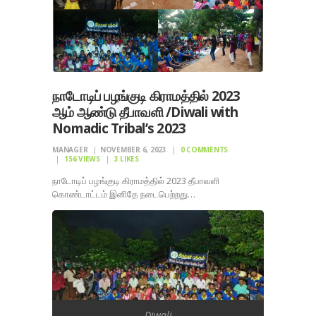
நாடோடிப் பழங்குடி கிராமத்தில் 2023
ஆம் ஆண்டு தீபாவளி /Diwali with
Nomadic Tribal’s 2023
MANAGER
NOVEMBER 6, 2023
0
COMMENTS
156
VIEWS
3
LIKES
நாடோடிப் பழங்குடி கிராமத்தில் 2023 தீபாவளி
கொண்டாட்டம் இனிதே நடைபெற்றது…
Diwali