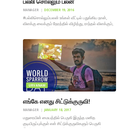
பல்லி சொல்லும் பலன்
MANAGER
DECEMBER 19, 2016
#பல்லிசொல்லும்பலன் உங்கள் வீட்டில் பதுங்கிய நான்,
விளக்கு வைக்கும் நேரத்தில் விழித்து, ராந்தல் விளக்கும்,
மின் விளக்கும் ஈர்த்த பூச்சிகளை வயிறு புடைக்க உண்ட
சந்தோசத்தில் சிக் சிக் சிக் என்று என் மொழியில் பாடி
மகிழ! திறந்தது ? பெரும்பாலும் சுவற்றின் அந்தரத்திலும்
பக்கவாட்டிலும் ஏறி என் இரை பிடிக்க விரைவேன்,
சுவற்றின்…
URVANAM
எங்கே எனது சிட்டுக்குருவி!
MANAGER
JANUARY 18, 2017
மதுரையின் மையத்தில் பெருகி இருந்த மனித
குடியிருப்புக்குள் என் சிட்டுக்குருவிகளும் பெருகி
இருந்தன. அப்போது எனக்கு வயது 9 குறையாமல்
இருக்கும், பள்ளி சிறு வயதுக்காலம். அப்போது என்