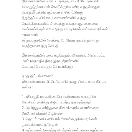
இக்கண்மாயில் கொட்ட ஒரு குப்பை மேடே உருவாகி
உள்ளது(குப்பைகள் சேகரிக்கும் வண்டி வந்தபோதும்,
பொது இடத்தில் குப்பைகள் கொட்டுவது
நிறுத்தப்படவில்லை). வாகனங்களில் வந்து
நெகிழிப்பைகளில் அடைத்து வைத்த குப்பைகளை
கண்மாய்க்குள் வீசி எறிந்து விட்டு செல்பவர்களை நீங்கள்
காணலாம்.
சுற்றுப்பகுதியில் நிலத்தடி நீர் அளவு குறைந்துள்ளது
வருந்தமான ஒரு செய்தி.
இக்கண்மாயில் மலம் கழிப்பதும், வீடுகளில் அள்ளப்பட்ட
மலம் (அ) கழிவுநீரை இரவு நேரங்களில்
கொட்டிச்செல்வதும் தொடர்கிறது.
நமது திட்டம் என்ன?
இக்கண்மாயை மீட்டெடுப்பதில் நமது நீண்ட கால திட்டம்
என்ன?
1. இப்பகுதி மக்களிடையே கண்மாயை காப்பதின்
அவசியம் குறித்து விழிப்புணர்வு ஏற்படுத்துதல்.
2. அடர்ந்து வளர்ந்துள்ள சீமைக்கருவேலமரங்களை
வேரோடு பிடிங்கி அழித்தல்.
3. தொடர் களப்பணியால் சீமைக்கருவேலமரங்கள்
முலைக்காமல் தடுத்தல்.
4. குப்பைகள் நிறைந்து கிடக்கும் கண்மாயை தூய்மை