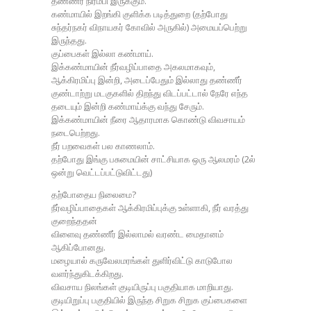
தண்ணீர் நிரம்பி இருக்கும்.
கண்மாயில் இறங்கி குளிக்க படித்துறை (தற்போது
சுந்தர்நகர் விநாயகர் கோவில் அருகில்) அமையப்பெற்று
இருந்தது.
குப்பைகள் இல்லா கண்மாய்.
இக்கண்மாயின் நீர்வழிப்பாதை அகலமாகவும்,
ஆக்கிரமிப்பு இன்றி, அடைப்பேதும் இல்லாது தண்ணீர்
குண்டாற்று மடகுகளில் திறந்து விடப்பட்டால் நேரே எந்த
தடையும் இன்றி கண்மாய்க்கு வந்து சேரும்.
இக்கண்மாயின் நீரை ஆதாரமாக கொண்டு விவசாயம்
நடைபெற்றது.
நீர் பறவைகள் பல காணலாம்.
தற்போது இங்கு பசுமையின் சாட்சியாக ஒரு ஆலமரம் (2ல்
ஒன்று வெட்டப்பட்டுவிட்டது)
தற்போதைய நிலைமை?
நீர்வழிப்பாதைகள் ஆக்கிரமிப்புக்கு உள்ளாகி, நீர் வரத்து
குறைந்ததன்
விளைவு தண்ணீர் இல்லாமல் வரண்ட மைதானம்
ஆகிப்போனது.
மழையால் கருவேலமரங்கள் துளிர்விட்டு காடுபோல
வளர்ந்துகிடக்கிறது.
விவசாய நிலங்கள் குடியிருப்பு பகுதியாக மாறியாது.
குடியிறுப்பு பகுதியில் இருந்த சிறுக சிறுக குப்பைகளை