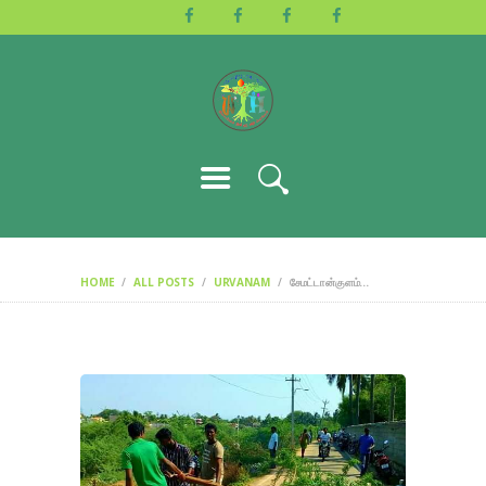
HOME
ABOUT US
ACTIVITIES
GALLERY
EVENTS
BLOG
CONTACT
HOME
ALL POSTS
URVANAM
சேமட்டான்குளம்...