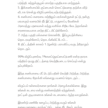
படுத்தி. சுற்றுச்சூழல் மாசற்ற பகுதியாக மாற்றுதல்.
5. இக்கண்மாயில் குப்பைகள் கொட்டுவதை தடுக்க வீடு
வீடாக சென்று விழிப்புணர்வு ஏற்படுத்துதல்.
6. கண்மாய் கரையை சுற்றிலும் மரக்கன்றுகள் நட்டு, நன்கு
மரமாகும் வரையில் நீர் இட்டு, பாதுகாப்பு வேலிகள்
அமைத்து பறவைகள் வந்து வசிக்க சிறிய வேடந்தாங்கள்
சரணாலயமாக மாற்ற திட்டமிட்டுள்ளோம்.
7. அந்த பகுதி மக்களை கொண்டே இம்முயற்ச்சியை
தொடரவுள்ளோம், தொடங்கிவிட்டோம்…
8. திட்டத்தின் காலம் 1 ஆண்டு. பராமரிப்பு வருடந்தோறும்
தொடரும்.
99% விழிப்புணர்வு 1%களப்(தூய்மைப்)பணி என்ற தாரக
மந்திரம் நமது திட்டத்தை வெற்றியடைய செய்யும் என்று
நம்புகிறோம்.
இந்த கண்மாயை மீட்டெடுப்பதின் வெற்றி அடுத்த அடுத்த
கண்மாயை நோக்கி எங்களது பயணம் தொடரும்…
விருப்பம் உள்ளவர்களை நாங்கள் அழைக்கவில்லை. இது
உங்கள் கடமை என்று எண்ணத்தில் ஏற்றுங்கள்.
நாட்டின் குடிமகனாக உங்கள் கடமையை ஆற்ற வாருங்கள்.
இரண்டு மணிரே உழைப்பு அடுத்து வரும் உங்கள்
தலைமுறையை காக்கட்டும்… நல்ல நீர், நிலம், காற்று,