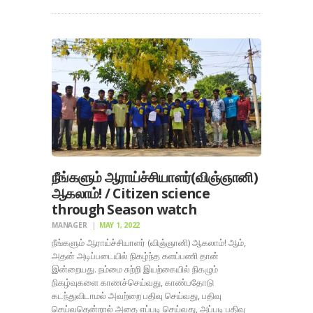
நீங்களும் ஆராய்ச்சியாளர்(விஞ்ஞானி)
ஆகலாம்! / Citizen science
through Season watch
MANAGER
MAY 1, 2022
நீங்களும் ஆராய்ச்சியாளர் (விஞ்ஞானி) ஆகலாம்! ஆம்,
அதன் அடிப்படையில் நிகழ்ந்த களப்பணி தான்
இன்றையது. நம்மை சுற்றி இயற்கையில் நிகழும்
நிகழ்வுகளை காணச்செய்வது, காண்பதோடு
கடந்துவிடாமல் அவற்றை பதிவு செய்வது, பதிவு
செய்வதென்றால் அதை எப்படி செய்வது, அப்படி பதிவு