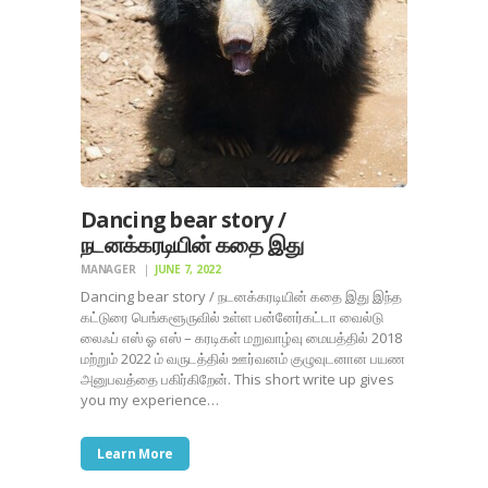
Dancing bear story /
நடனக்கரடியின் கதை இது
MANAGER
JUNE 7, 2022
Dancing bear story / நடனக்கரடியின் கதை இது இந்த
கட்டுரை பெங்களூருவில் உள்ள பன்னேர்கட்டா வைல்டு
லைஃப் எஸ் ஓ எஸ் – கரடிகள் மறுவாழ்வு மையத்தில் 2018
மற்றும் 2022 ம் வருடத்தில் ஊர்வனம் குழுவுடனான பயண
அனுபவத்தை பகிர்கிறேன். This short write up gives
you my experience…
Learn More