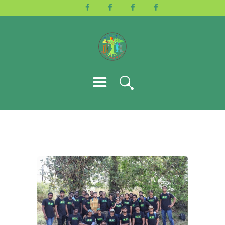
HOME
ABOUT US
ACTIVITIES
GALLERY
EVENTS
BLOG
CONTACT