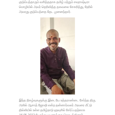
குடும்பத்தாரும் வசித்ததாக தமிழ் மற்றும் சவுராஷ்டிரா
மொழியில் அவர் தெரிவித்த தகவலை சேகரித்து, நேரில்
அவரது குடும்பத்தை தேட முனைந்தார்.
இந்த நிகழ்வுகளுக்கு இடையே உத்தராண்டை சேர்ந்த திரு.
அகில் ஆசாத் ஜோஷி என்ற தன்னார்வலர் அவரை மீட்டு
தில்லியில் உள்ள தமிழ்நாடு ஹவுசில் சேர்ப்பதற்காக
16.05.2022 பேருந்து பயணத்தை தொடங்கினார்.