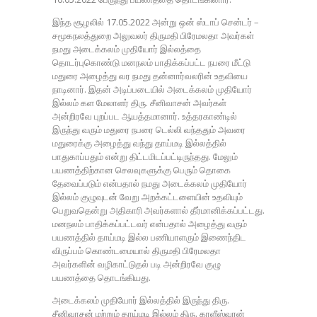
இந்த சூழலில் 17.05.2022 அன்று ஒன் ஸ்டாப் சென்டர் –
சமூகநலத்துறை அலுவலர் திருமதி பிரேமலதா அவர்கள்
நமது அடைக்கலம் முதியோர் இல்லத்தை
தொடர்புகொண்டு மனநலம் பாதிக்கப்பட்ட நபரை மீட்டு
மதுரை அழைத்து வர நமது தன்னார்வலரின் உதவியை
நாடினார். இதன் அடிப்படையில் அடைக்கலம் முதியோர்
இல்லம் கள மேலாளர் திரு. சீனிவாசன் அவர்கள்
அன்றிரவே புறப்பட ஆயத்தமானார். உத்தரகாண்டில்
இருந்து வரும் மதுரை நபரை டெல்லி வந்ததும் அவரை
மதுரைக்கு அழைத்து வந்து தாய்மடி இல்லத்தில்
பாதுகாப்பதும் என்று திட்டமிடப்பட்டிருந்தது. மேலும்
பயணத்திற்கான செலவுகளுக்கு பெரும் தொகை
தேவைப்படும் என்பதால் நமது அடைக்கலம் முதியோர்
இல்லம் குழுவுடன் வேறு அறக்கட்டளையின் உதவியும்
பெறுவதென்று அதிகாரி அவர்களால் தீர்மானிக்கப்பட்டது.
மனநலம் பாதிக்கப்பட்டவர் என்பதால் அழைத்து வரும்
பயணத்தில் தாய்மடி இல்ல பணியாளரும் இணைந்திட
விருப்பம் கொண்டமையால் திருமதி பிரேமலதா
அவர்களின் வழிகாட்டுதல் படி அன்றிரவே குழு
பயணத்தை தொடங்கியது.
அடைக்கலம் முதியோர் இல்லத்தில் இருந்து திரு.
சீனிவாசன் மற்றும் தாய்மடி இல்லம் திரு. காளீஸ்வரன்