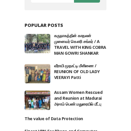
POPULAR POSTS
கருநாகத்தின் காதலன்
முனைவர் கௌரி சங்கர் / A
TRAVEL WITH KING COBRA
MAN GOWRI SHANKAR
வீராயி மூதாட்டி மீளிணை /
REUNION OF OLD LADY
VEERAYI Patti
Assam Women Rescued
and Reunion at Madurai
அசாம் பெண் மதுரையில் மீட்பு
The value of Data Protection