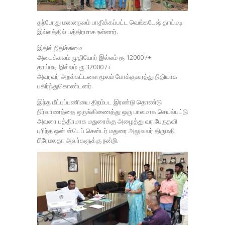
தற்போது மனனநலம் பாதிக்கப்பட்ட வெங்கடேஷ் தாய்மடி
இல்லத்தில் பத்திரமாக உள்ளார்.
இதில் நிதிச்சுமை
அடைக்கலம் முதியோர் இல்லம் ரூ 12000 /+
தாய்மடி இல்லம் ரூ 32000 /+
அவரவர் அறக்கட்டளை மூலம் போக்குவரத்து நிதியாக
பகிர்ந்துகொண்டனர்.
இந்த மீட்புப்பணியை திறம்பட இரண்டு தொண்டு
நிர்வாணத்தை ஒருங்கிணைத்து ஒரு பாலமாக செயல்பட்டு
அவரை பத்திரமாக மதுரைக்கு அழைத்து வர பேருதவி
புரிந்த ஒன் ஸ்டெப் சென்டர் மதுரை அலுவலர் திருமதி
பிரேமலதா அவர்களுக்கு நன்றி.