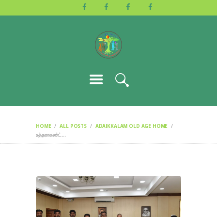
HOME
ABOUT US
ACTIVITIES
GALLERY
EVENTS
BLOG
CONTACT
HOME
ALL POSTS
ADAIKKALAM OLD AGE HOME
உத்தராகண்ட்...