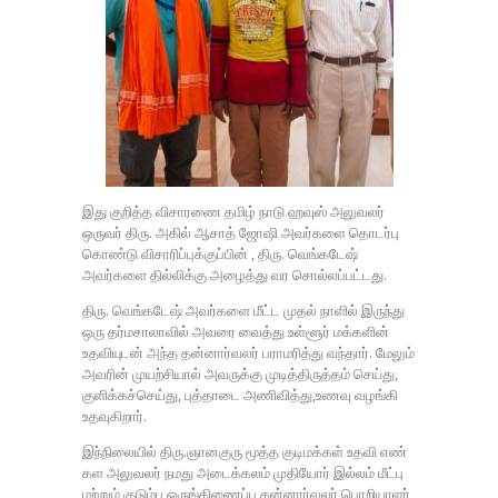
இது குறித்த விசாரணை தமிழ் நாடு ஹவுஸ் அலுவலர்
ஒருவர் திரு. அகில் ஆசாத் ஜோஷி அவர்களை தொடர்பு
கொண்டு விசாரிப்புக்குப்பின் , திரு. வெங்கடேஷ்
அவர்களை தில்லிக்கு அழைத்து வர சொல்லப்பட்டது.
திரு. வெங்கடேஷ் அவர்களை மீட்ட முதல் நாளில் இருந்து
ஒரு தர்மசாலாவில் அவரை வைத்து உள்ளூர் மக்களின்
உதவியுடன் அந்த தன்னார்வலர் பராமரித்து வந்தார். மேலும்
அவரின் முயற்சியால் அவருக்கு முடித்திருத்தம் செய்து,
குளிக்கச்செய்து, புத்தாடை அணிவித்து,உணவு வழங்கி
உதவுகிறார்.
இந்நிலையில் திரு.ஞானகுரு மூத்த குடிமக்கள் உதவி எண்
கள அலுவலர் நமது அடைக்கலம் முதியோர் இல்லம் மீட்பு
மற்றும் குடும்ப ஒருங்கிணைப்பு தன்னார்வலர் பொறியாளர்