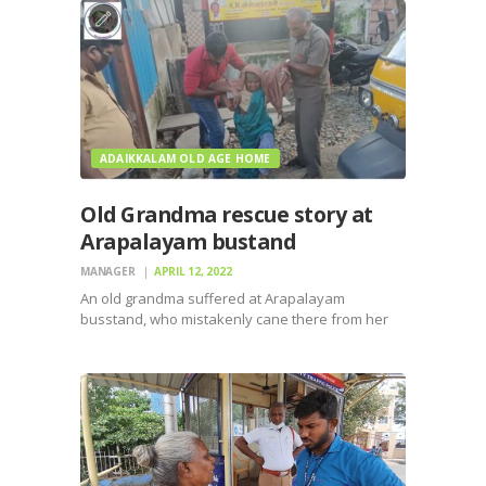
ADAIKKALAM OLD AGE HOME
Old Grandma rescue story at
Arapalayam bustand
MANAGER
APRIL 12, 2022
An old grandma suffered at Arapalayam
busstand, who mistakenly cane there from her
village and stuck there how to return to her
village. Nearby public called our Adaikkalam
oldage home and asked to help this old
grandmother. Our Adaikkalam…