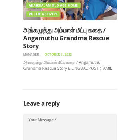
ADAIKKALAM OLD AGE HOME
PUBLIC ACTIVITY
அங்கமுத்து அம்மாள் மீட்பு கதை /
Angamuthu Grandma Rescue
Story
MANAGER
OCTOBER 3, 2022
அங்கமுத்து அம்மாள் மீட்பு கதை / Angamuthu
Grandma Rescue Story BILINGUAL POST (TAMIL
/ENGLISH) On 19/09/2022 As we Adaikkalam Free
old age home continuously render our volunteer
services to the government, Madurai district’s
one stop center of Social welfare Department…
Leave a reply