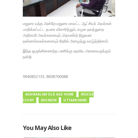
மதுரை வந்த அன்றே மதுரை மாவட்ட ஆட்சியர் அவர்கள்
பாதிக்கப்பட்ட நபரை விசாரித்தும், சமூக நலத்துறை
அதிகாரி அவர்களையும், தொண்டு நிறுவன
தன்னார்வலர்களையும் நேரில் அழைத்து வாழ்த்தினார்.
இந்த ஒருங்கிணைந்த பணிக்கு உதவிய அனைவருக்கும்
நன்றி.
9940832133, 8608700088
ADAIKKALAM OLD AGE HOME
RESCUE
STORY
REUNION
UTTARKHAND
You May Also Like