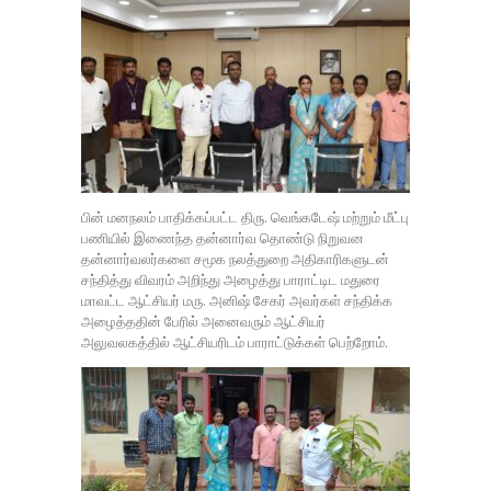
பின் மனநலம் பாதிக்கப்பட்ட திரு. வெங்கடேஷ் மற்றும் மீட்பு
பணியில் இணைந்த தன்னார்வ தொண்டு நிறுவன
தன்னார்வலர்களை சமூக நலத்துறை அதிகாரிகளுடன்
சந்தித்து விவரம் அறிந்து அழைத்து பாராட்டிட மதுரை
மாவட்ட ஆட்சியர் மரு. அனிஷ் சேகர் அவர்கள் சந்திக்க
அழைத்ததின் பேரில் அனைவரும் ஆட்சியர்
அலுவலகத்தில் ஆட்சியரிடம் பாராட்டுக்கள் பெற்றோம்.