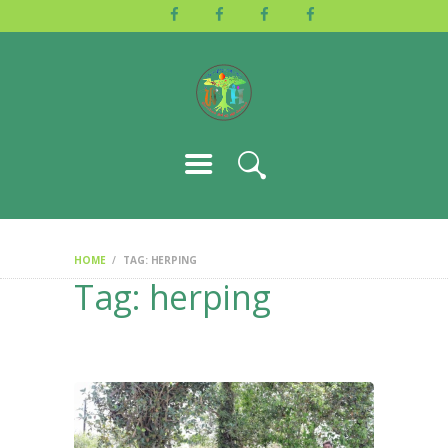
HOME
ABOUT US
ACTIVITIES
GALLERY
EVENTS
BLOG
CONTACT
HOME
TAG: HERPING
Tag: herping