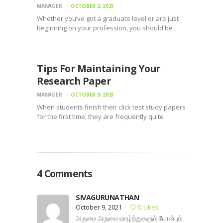
MANAGER
OCTOBER 2, 2023
Whether you’ve got a graduate level or are just
beginning on your profession, you should be
aware of the possibilities of custom research
UNCATEGORIZED
documents. Customized research papers are
easy to write and upon getting the hang of this,
writing…
Tips For Maintaining Your
Research Paper
MANAGER
OCTOBER 9, 2023
When students finish their click test study papers
for the first time, they are frequently quite
excited. They will have spent a lot of time writing
the newspapers, and sometimes, might even
have agonized over the exacting requirements
of…
4 Comments
SIVAGURUNATHAN
October 9, 2021
0
Likes
அருமை அருமை வாழ்த்துகளும் பேரன்பும்