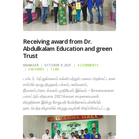
Receiving award from Dr.
Abdulkalam Education and green
Trust
MANAGER
OCTOBER 9, 2021
4
COMMENTS
346
VIEWS
1
LIKE
டாக்டர். அப்துல்கலாம் கல்வி மற்றும் பசுமை அறக்கட்டளை
சார்பில் நமது திருநகர் பக்கம், ஊர்வனம்,
நீர்வனம்,அடைக்கலம் முதியோர் இல்லம் – சேகவைகளை
பாராட்டும் விதமாக 2021க்கான சாதனையாளர்
விருதினை இன்று சேதுபதி மேல்நிலைப்பள்ளியில்
நடைபெற்ற விழாவில் விருது வழங்கி சிறப்பிக்கப்பட்டது.