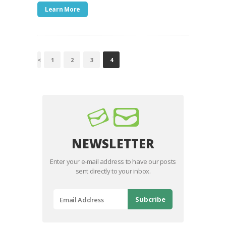
Learn More
POSTS
<
PAGE
1
PAGE
2
PAGE
3
PAGE
4
NAVIGATION
NEWSLETTER
Enter your e-mail address to have our posts
sent directly to your inbox.