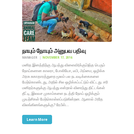
நாயும் நோயும் அனுபவ பதிவு
MANAGER
NOVEMBER 17, 2016
மனித இனத்திற்கு ஆபத்து விளைவி(க்கும்)த்த பெரும்
நோய்களான காலரா, போலியோ, டீபி, அம்மை, ஒழிக்க
அரசு சுகாதாரத்துறை மூலம் பல நடவடிக்கைகளை
மேற்கொண்டது, அதில் சில ஒழிக்கப்பட்டும் விட்டது. சரி
மனிதர்களுக்கு ஆபத்து என்றால் விரைந்து திட்டங்கள்
தீட்டி, இலவச முகாம்களை நடத்தி நோய் ஒழிக்கும்
முயற்சிகள் மேற்கொள்ளப்படுகின்றன. ஆனால் அதே
விலங்கினங்களுக்கு? ரேபீஸ்…
Learn More