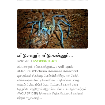
எட்டு காலும், எட்டு கண்ணும்…
MANAGER
NOVEMBER 11, 2016
எட்டு காலும், எட்டு கண்ணும்… #Wolf_Spider
#Madurai #Nocturnal #Araneae #Arachnid
முத்துக்கள் சிதறியது போல் மின்னிற்று, என் நெற்றி
மின்கல ஒளிப்பெட்டி வெளிச்சம் பட்டு எங்கள் பாதை
எங்கும் ஆங்காங்கே! ஆகா வேட்டைக்காரன்! சற்று
நெருங்கி பார்த்தோம் அது உல்ஃப் ஸ்பைடர்…ஆங்கிலத்தில்
(WOLF SPIDER). இவைகள் சிறந்த வேட்டைக்காரர்கள்
மற்றும் சமூக வாழ்…