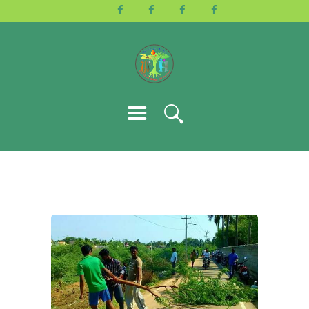
HOME
ABOUT US
ACTIVITIES
GALLERY
EVENTS
BLOG
CONTACT