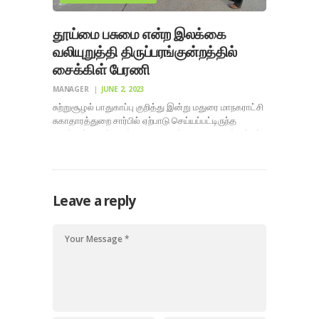
தூய்மை பசுமை என்ற இலக்கை
வலியுறுத்தி திருப்பரங்குன்றத்தில்
சைக்கிள் பேரணி
MANAGER
JUNE 2, 2023
சுற்றுசூழல் பாதுகாப்பு குறித்து இன்று மதுரை மாநகராட்சி
சுகாதாரத்துறை சார்பில் ஏற்பாடு செய்யப்பட்டிருந்த
சைக்கிள் விழிப்புணர்வு பேரணியில் நமது திருநகர் பக்கம்
குழு மற்றும் திருநகர் வாலிபால் கிளப் கலந்து கொண்டு
பதினாறு கால் மண்டபம் முதல் கிரிவலப்பாதை சு ற்றிலும்
உள்ள குடியிருப்பு பகுதியில் தூய்மை மற்றும் பசுமை
காக்கும் விதமாக பதாகைகள்…
Leave a reply