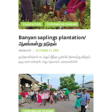
PLANTATION
THIRUNAGAR PAKKAM
Banyan saplings plantation/
ஆலங்கன்று நடுதல்
MANAGER
OCTOBER 31, 2021
நூற்றாண்டுகள் கடந்தும் இந்த பூமியில் நிலைத்து நிற்கும்
ஒரு மரம் என்றால் அது ஆலமரம். நகரவளர்ச்சி
முன்னிருந்த நகர் கட்டுமானங்கள் சிதைப்பு
ஆகியவையால் அழிந்து வரும் ஆலமரங்களை பாதுகாக்க,
3 கண்மாய்களை தேர்ந்தெடுத்து ஒவ்வொரு கண்மாயிலும்
2 ஆலமர கன்றுகள் நமது திருநகர் பக்கம் குழுவால்
நடப்பட்டது.
THIRUNAGAR PAKKAM