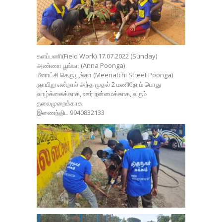
களப்பணி(Field Work) 17.07.2022 (Sunday)
அண்ணா பூங்கா (Anna Poonga)
மீனாட்சி தெரு பூங்கா (Meenatchi Street Poonga)
ஞாயிறு என்றால் அந்த முதல் 2 மணிநேரம் பொது
வாழ்க்கைக்காக, ஊர் நன்மைக்காக, வரும்
தலைமுறைக்காக.
இணைந்திட 9940832133