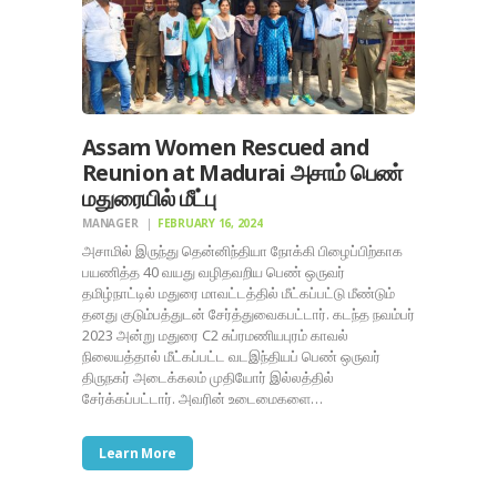
Assam Women Rescued and
Reunion at Madurai அசாம் பெண்
மதுரையில் மீட்பு
MANAGER
FEBRUARY 16, 2024
அசாமில் இருந்து தென்னிந்தியா நோக்கி பிழைப்பிற்காக
பயணித்த 40 வயது வழிதவறிய பெண் ஒருவர்
தமிழ்நாட்டில் மதுரை மாவட்டத்தில் மீட்கப்பட்டு மீண்டும்
தனது குடும்பத்துடன் சேர்த்துவைகபட்டார். கடந்த நவம்பர்
2023 அன்று மதுரை C2 சுப்ரமணியபுரம் காவல்
நிலையத்தால் மீட்கப்பட்ட வடஇந்தியப் பெண் ஒருவர்
திருநகர் அடைக்கலம் முதியோர் இல்லத்தில்
சேர்க்கப்பட்டார். அவரின் உடைமைகளை…
Learn More