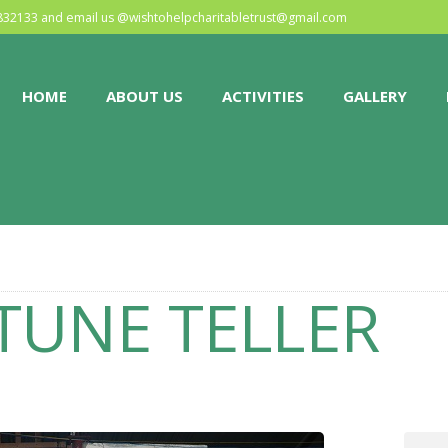
HOME
0832133 and email us @
wishtohelpcharitabletrust@gmail.com
ABOUT US
HOME
ABOUT US
ACTIVITIES
GALLERY
ACTIVITIES
GALLERY
EVENTS
BLOG
TUNE TELLER
CONTACT