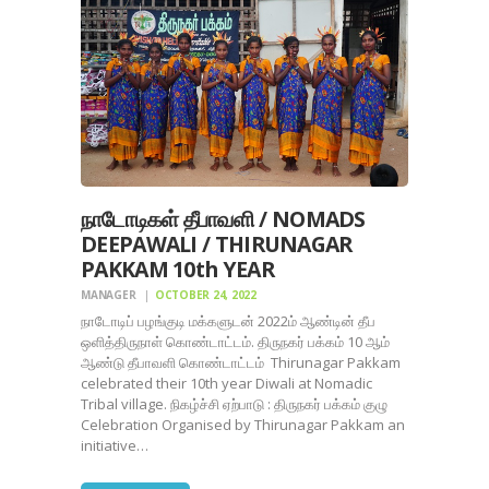
நாடோடிகள் தீபாவளி / NOMADS
DEEPAWALI / THIRUNAGAR
PAKKAM 10th YEAR
MANAGER
OCTOBER 24, 2022
நாடோடிப் பழங்குடி மக்களுடன் 2022ம் ஆண்டின் தீப
ஒளித்திருநாள் கொண்டாட்டம். திருநகர் பக்கம் 10 ஆம்
ஆண்டு தீபாவளி கொண்டாட்டம் Thirunagar Pakkam
celebrated their 10th year Diwali at Nomadic
Tribal village. நிகழ்ச்சி ஏற்பாடு : திருநகர் பக்கம் குழு
Celebration Organised by Thirunagar Pakkam an
initiative…