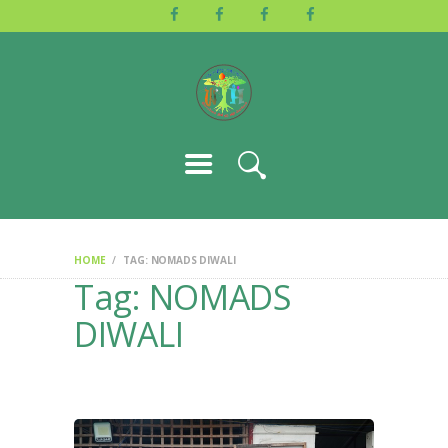
HOME
ABOUT US
ACTIVITIES
GALLERY
EVENTS
BLOG
CONTACT
HOME
TAG: NOMADS DIWALI
Tag: NOMADS
DIWALI