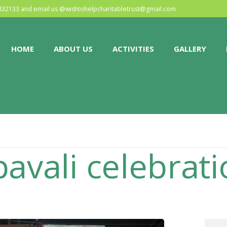
HOME
0832133 and email us @
wishtohelpcharitabletrust@gmail.com
ABOUT US
HOME
ABOUT US
ACTIVITIES
GALLERY
ACTIVITIES
GALLERY
EVENTS
BLOG
avali celebrat
CONTACT