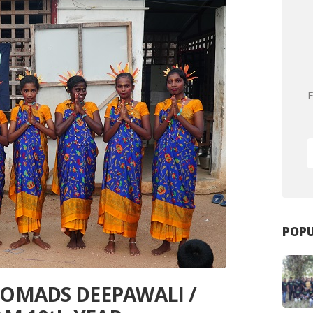
E
POPU
/ NOMADS DEEPAWALI /