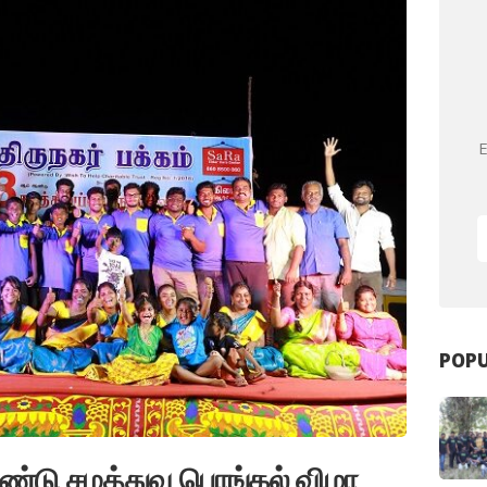
E
POPU
 ஆண்டு சமத்துவ பொங்கல் விழா