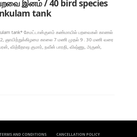
 பறவை இனம் / 40 bird species
ankulam tank
kulam tank* சேமட்டான்குளம் கண்மாயில் பறவைகள் காணல்
022, ஞாயிற்றுக்கிழமை காலை 7 மணி முதல் 9 . 30 மணி வரை
ன், வித்தோஷ குமார், நவீன் பாரதி, விஷ்ணு, அருண்,
TERMS AND CONDITIONS
CANCELLATION POLICY