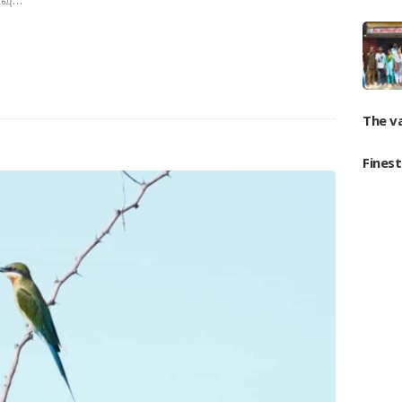
The v
Fines