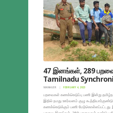
47 இனங்கள், 289 பறவைக
Tamilnadu Synchroni
MANAGER
FEBRUARY 4, 2023
பறவைகள் கணக்கெடுப்பு பணி இன்று தமிழ்நாடு
இதில் நமது ஊர்வனம் குழு கூத்தியார்குண
கணக்கெடுக்கும் பணி மேற்கொள்ளப்பட்டது.
பறவை இனங்கள், 289 பறவைகள் கண்டு பத