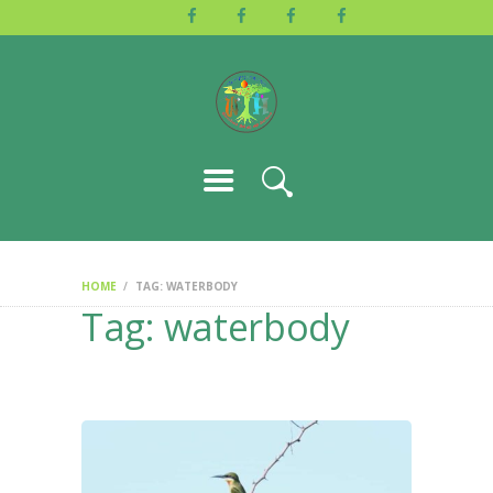
HOME
ABOUT US
ACTIVITIES
GALLERY
EVENTS
BLOG
CONTACT
HOME
TAG: WATERBODY
Tag: waterbody