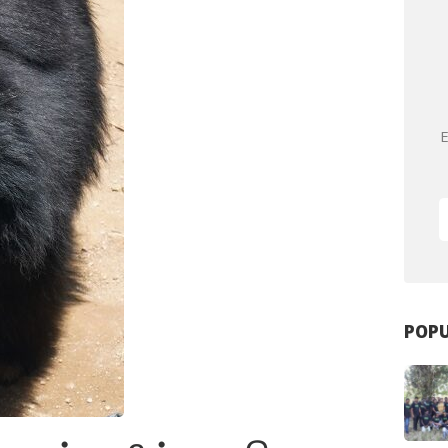
E
POPU