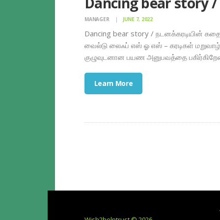
Dancing bear story /
MANAGER
JUNE 7, 2022
Dancing bear story / நடனக்கரடியின் கதை
வைல்டு லைஃப் எஸ் ஓ எஸ் – கரடிகள் மறுவாழ்
குழுவுடனான பயண அனுபவத்தை பகிர்கிறேன்.
Learn More
Wish2helptrust © 2026