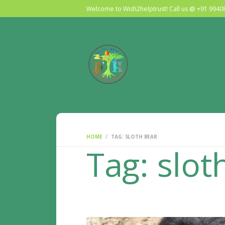
Welcome to Wish2helptrust! Call us @ +91 994
HOME
TAG: SLOTH BEAR
Tag: slot