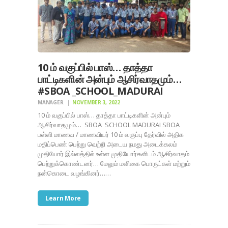
10 ம் வகுப்பில் பாஸ்… தாத்தா
பாட்டிகளின் அன்பும் ஆசிர்வாதமும்…
#SBOA _SCHOOL_MADURAI
MANAGER
NOVEMBER 3, 2022
10 ம் வகுப்பில் பாஸ்… தாத்தா பாட்டிகளின் அன்பும்
ஆசிர்வாதமும்… SBOA SCHOOL MADURAI SBOA
பள்ளி மாணவ / மாணவியர் 10 ம் வகுப்பு தேர்வில் அதிக
மதிப்பெண் பெற்று வெற்றி அடைய நமது அடைக்கலம்
முதியோர் இல்லத்தில் உள்ள முதியோர்களிடம் ஆசிர்வாதம்
பெற்றுக்கொண்டனர்… மேலும் மளிகை பொருட்கள் மற்றும்
நன்கொடை வழங்கினர்……
Learn More