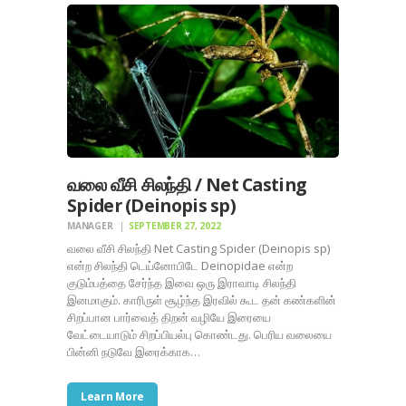
வலை வீசி சிலந்தி / Net Casting
Spider (Deinopis sp)
MANAGER
SEPTEMBER 27, 2022
வலை வீசி சிலந்தி Net Casting Spider (Deinopis sp)
என்ற சிலந்தி டெய்னோபிடே Deinopidae என்ற
குடும்பத்தை சேர்ந்த இவை ஒரு இராவாடி சிலந்தி
இனமாகும். காரிருள் சூழ்ந்த இரவில் கூட தன் கண்களின்
சிறப்பான பார்வைத் திறன் வழியே இரையை
வேட்டையாடும் சிறப்பியல்பு கொண்டது. பெரிய வலையை
பின்னி நடுவே இரைக்காக…
Learn More