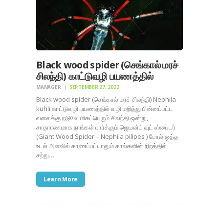
Black wood spider (செங்கால் மரச்
சிலந்தி) காட்டுவழி பயணத்தில்
MANAGER
SEPTEMBER 27, 2022
Black wood spider (செங்கால் மரச் சிலந்தி) Nephila
kuhli காட்டுவழி பயணத்தில் வழி மறித்து பின்னப்பட்ட
வலைக்கு நடுவே மிகப்பெரும் சிலந்தி ஒன்று,
சாதாரணமாக நாங்கள் பார்க்கும் ஜெயன்ட் வுட் ஸ்பைடர்
(Giant Wood Spider – Nephila pilipes ) போல் ஒத்த
உடல் அளவில் காணப்பட்டாலும் கால்களின் நிறத்தில்
சற்று…
Learn More