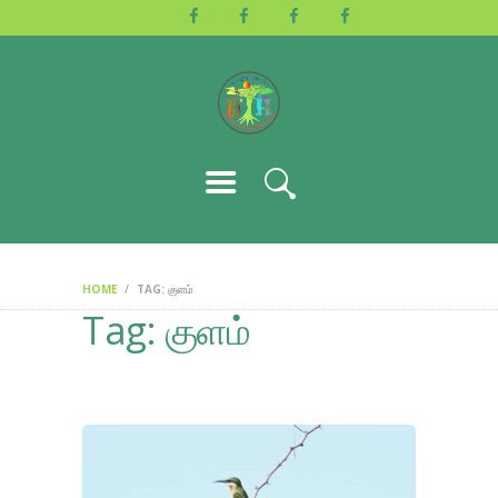
HOME
ABOUT US
ACTIVITIES
GALLERY
EVENTS
BLOG
CONTACT
HOME
TAG: குளம்
Tag: குளம்